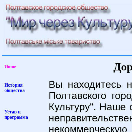
Дор
Home
Вы находитесь 
История
общества
Полтавского гор
Культуру". Наше 
Устав и
неправительст
программа
некоммерчес